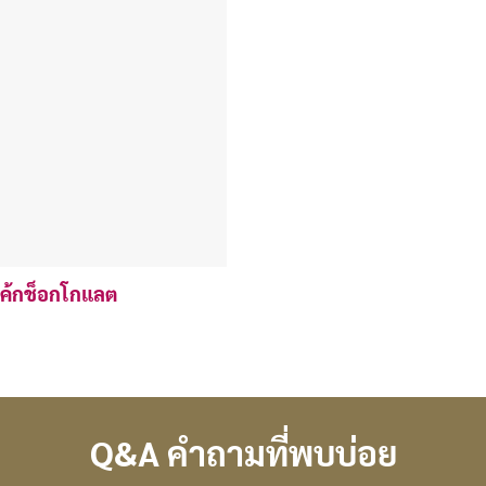
เค้กช็อกโกแลต
Q&A คำถามที่พบบ่อย