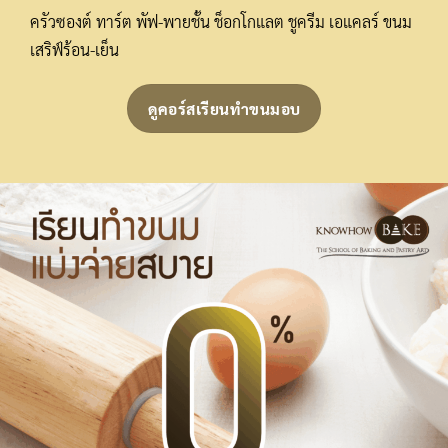
ครัวซองต์ ทาร์ต พัฟ-พายชั้น ช็อกโกแลต ชูครีม เอแคลร์ ขนม
เสริฟ์ร้อน-เย็น
ดูคอร์สเรียนทำขนมอบ