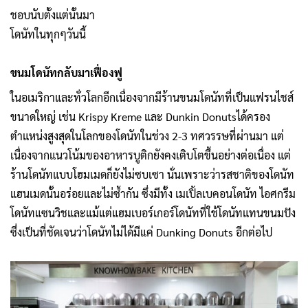
ชอบนับตั้งแต่นั้นมา
โดนัทในทุกๆวันนี้
ขนมโดนัทกลับมาเฟื่องฟู
ในอเมริกาและทั่วโลกอีกเนื่องจากมีร้านขนมโดนัทที่เป็นแฟรนไชส์
ขนาดใหญ่ เช่น Krispy Kreme และ Dunkin Donutsได้ครอง
ตำแหน่งสูงสุดในโลกของโดนัทในช่วง 2-3 ทศวรรษที่ผ่านมา แต่
เนื่องจากแนวโน้มของอาหารบูติกยังคงเติบโตขึ้นอย่างต่อเนื่อง แต่
ร้านโดนัทแบบโฮมเมดก็ยังไม่ซบเซา นั่นเพราะว่ารสชาติของโดนัท
แฮนเมดนั้นอร่อยและไม่ซ้ำกัน ซึ่งมีทั้ง เมเปิ้ลเบคอนโดนัท ไอศกรีม
โดนัทแซนวิชและแม้แต่แฮมเบอร์เกอร์โดนัทที่ใช้โดนัทแทนขนมปัง
ซึ่งเป็นที่ชัดเจนว่าโดนัทไม่ได้มีแค่ Dunking Donuts อีกต่อไป