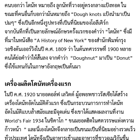
คนบอกว่า โดนัท หมายถึง ลูกนัทที่วางอยู่ตรงกลางแป้งทอด ใน
ขณะที่คนอื่นก็บอกว่ามันหมายถึง “Dough knots แป้งนำมาเป็น
ปมๆ” ซึ่งเป็นอีกหนึ่งรูปทรงที่เป็นที่นิยมของโอลีเคิร์ก
จากบันทึกที่เป็นลายลักษณ์อักษรครั้งแรกของคำว่า “โดนัท” ซึ่งมี
ที่มาในหนังสือ “A History of New York” ของสำนักพิมพ์กรุง
วอชิงตันเออร์วิงในปี ค.ศ. 1809 ว่า ในต้นทศวรรษที่ 1900 หลาย
คนได้ย่อคำว่าให้สั้นลง จากคำว่า “Doughnut” มาเป็น “Donut”
ซึ่งใช้แทนกันในภาษาอังกฤษเป็นต้นมา
เครื่องผลิตโดนัทเครื่องแรก
ในปี ค.ศ. 1920 นายอดอล์ฟ เลวิตต์ ผู้อพยพชาวรัสเซียได้สร้าง
เครื่องโดนัทอัตโนมัติตัวแรก ซึ่งเป็นกระบวนการการทำโดนัท
อัตโนมัติแบบล้ำสมัยและมีจุดเด่น ซึ่งเขาได้แสดงผลงานที่งาน
World’s Fair 1934 ในชิคาโก ” ขนมยอดฮิตในศตวรรษแห่งความ
ก้าวหน้า ” และนี่เองโดนัทจึงกลายเป็นขนมเป็นที่นิยมอย่างรวดเร็ว
ทั่วประเทศ โดนัทจึงเป็นอาหารเช้าและอาหารที่ชาวอเมริกันชื่น