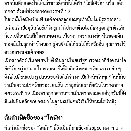
จากบันทึกแสดงให้เห็นว่าชาวดัตช์นั้นได้ทำ “โอลีเคิร์ก” หรือ”เค้ก
ทอด” ตั้งแต่ช่วงกลางศตวรรษที่ 19
ในยุคนั้นโดนัทเป็นเพียงเค้กทอดลูกกลมๆเท่านั้น ไม่มีรูตรงกลาง
เหมือนในปัจจุบัน โอลีเคิร์กถูกนำไปทอดด้วยไขมันหมูจนสุก ตัวเค้ก
ก็จะเปลี่ยนเป็นสีน้ำตาลทอง แต่เนื่องจากตรงกลางข้างในของเค้ก
ทอดนั้นไม่สุกเท่าข้างนอก ผู้คนจึงยัดไส้ผลไม้ถั่วหรืออื่น ๆ มาวางไว้
ตรงกลางของเค้กทอด
เมื่อชาวดัตช์เริ่มอพยพไปตั้งถิ่นฐานในสหรัฐฯ พวกเขาก็ยังคงทำโอ
ลีเคิร์ก อยู่ แต่นานไปพวกเขาก็ได้รับอิทธิพลจากวัฒนธรรมอื่น ๆ
จึงได้เปลี่ยนแปลงรูปแบบของโอลีเคิร์ก มาเป็นโดนัทในทุกๆวันนี้นับ
ว่าเป็นความโชคร้ายของแฮนสัน เขาถูกจับเผาทั้งเป็นในช่วงกลาง
ศตวรรษที่ 19 เนื่องจากถูกกล่าวหาว่าเป็นพวกพ่อมด แต่ทุกวันนี้ยัง
มีแผ่นหินสลักยกย่องเขา ในฐานะเป็นคนริเริ่มให้ขนมโดนัทมีรู
ต้นกำเนิดชื่อของ “โดนัท”
ต้นกำเนิดชื่อของ “โดนัท” นี้ยังเป็นที่ถกเถียงกันอยู่อย่างมาก บาง