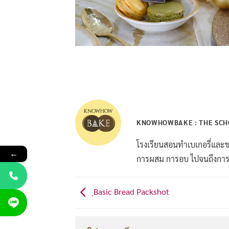
KNOWHOWBAKE : THE SCHO
โรงเรียนสอนทำเบเกอรี่และขนม
←
การผสม การอบ ไปจนถึงการต
ฺBasic Bread Packshot